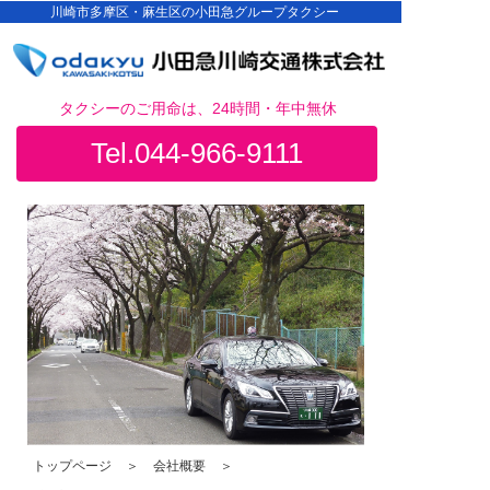
川崎市多摩区・麻生区の小田急グループタクシー
タクシーのご用命は、24時間・年中無休
Tel.044-966-9111
トップページ
＞
会社概要
＞