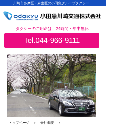
川崎市多摩区・麻生区の小田急グループタクシー
タクシーのご用命は、24時間・年中無休
Tel.044-966-9111
トップページ
＞
会社概要
＞